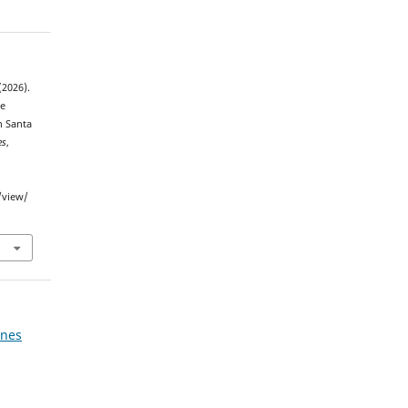
(2026).
ne
n Santa
es
,
/view/
ones