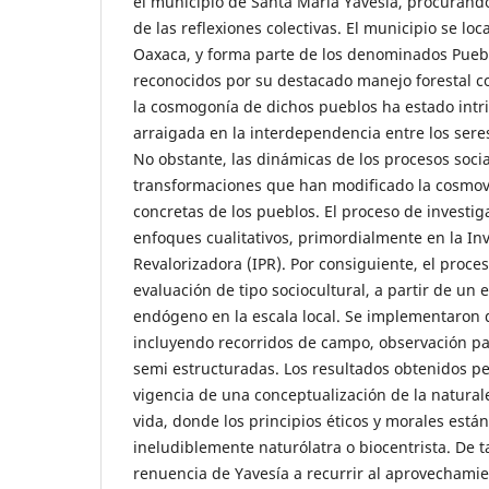
el municipio de Santa María Yavesía, procurando
de las reflexiones colectivas. El municipio se loc
Oaxaca, y forma parte de los denominados Pu
reconocidos por su destacado manejo forestal co
la cosmogonía de dichos pueblos ha estado int
arraigada en la interdependencia entre los sere
No obstante, las dinámicas de los procesos soc
transformaciones que han modificado la cosmovi
concretas de los pueblos. El proceso de investi
enfoques cualitativos, primordialmente en la Inv
Revalorizadora (IPR). Por consiguiente, el proce
evaluación de tipo sociocultural, a partir de un 
endógeno en la escala local. Se implementaron d
incluyendo recorridos de campo, observación par
semi estructuradas. Los resultados obtenidos pe
vigencia de una conceptualización de la natural
vida, donde los principios éticos y morales está
ineludiblemente naturólatra o biocentrista. De t
renuencia de Yavesía a recurrir al aprovechami