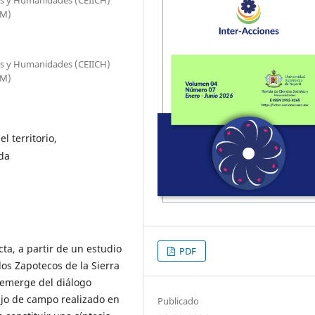
AM)
cias y Humanidades (CEIICH)
AM)
l territorio,
ida
a, a partir de un estudio
PDF
los Zapotecos de la Sierra
o emerge del diálogo
ajo de campo realizado en
Publicado