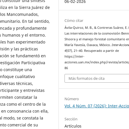
 constituir una síntesis
06-02-2026
aliza en la Sierra Juárez de
eblos Mancomunados,
Cómo citar
munitario. En tal sentido,
rincada y profundamente
Ávila-Quiroz, M. B., & Contreras Suárez, E. 
Las interrelaciones de la cosmovisión Ben
s humanos y el entorno.
Shoora y el manejo forestal comunitario e
iales han experimentado
María Yavesía, Oaxaca, México.
Inter-Accion
sión y las prácticas
4
(07), 21–40. Recuperado a partir de
gación se fundamentó en
https://inter-
estigación Participativa
acciones.uan.mx/index.php/revista/article
86
so constituye una
enfoque cualitativo
Más formatos de cita
iversas técnicas,
ticipante y entrevistas
rmiten constatar la
Número
eza como el centro de la
Vol. 4 Núm. 07 (2026): Inter-Acci
n en consonancia con ella,
al modo, se constata la
Sección
ento comercial de su
Artículos