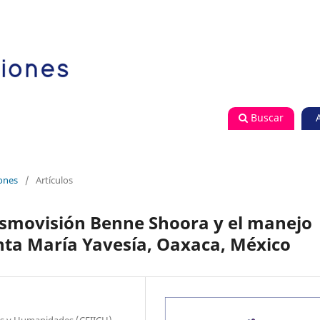
Buscar
iones
/
Artículos
cosmovisión Benne Shoora y el manejo
nta María Yavesía, Oaxaca, México
cias y Humanidades (CEIICH)